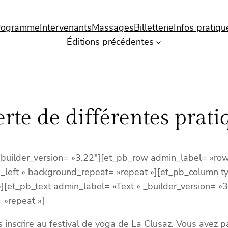
rogramme
Intervenants
Massages
Billetterie
Infos pratiqu
Éditions précédentes
rte de différentes prat
 _builder_version= »3.22″][et_pb_row admin_label= »row
p_left » background_repeat= »repeat »][et_pb_column t
[et_pb_text admin_label= »Text » _builder_version= »3.
 »repeat »]
 inscrire au festival de yoga de La Clusaz. Vous avez p