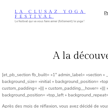
Aller
au
LA CLUSAZ YOGA
P
FESTIVAL
contenu
Le festival qui va vous faire aimer (follement) le yoga !
A la découve
[et_pb_section fb_built= »1″ admin_label= »section »
background_size= »initial » background_position= »to
custom_padding= »||| » custom_padding__hover= »||| »]
background_position= »top_left » background_repeat=
Après des mois de réflexion, vous avez décidé de vous