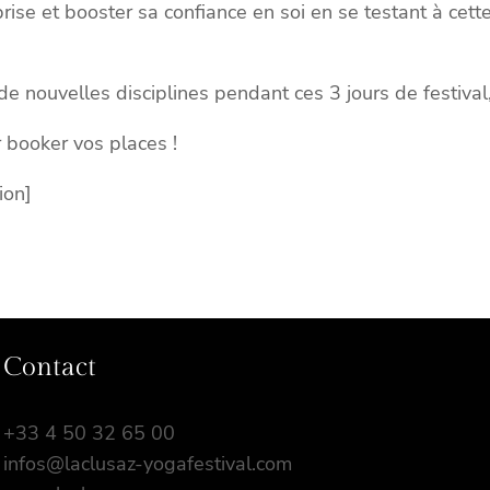
prise et booster sa confiance en soi en se testant à cet
 de nouvelles disciplines pendant ces 3 jours de festiv
r booker vos places !
ion]
Contact
+33 4 50 32 65 00
infos@laclusaz-yogafestival.com